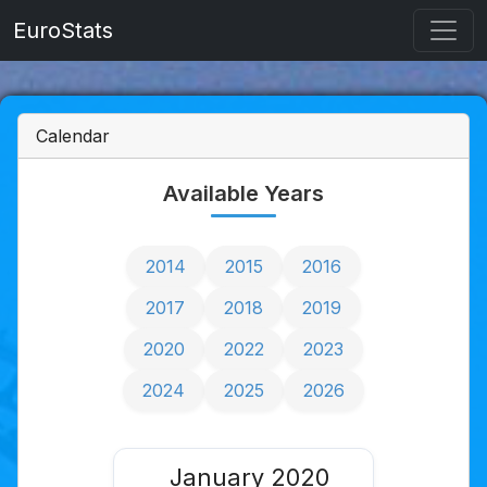
EuroStats
Calendar
Available Years
2014
2015
2016
2017
2018
2019
2020
2022
2023
2024
2025
2026
January 2020