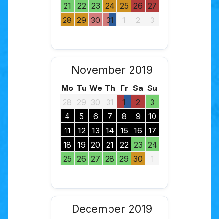
21
22
23
24
25
26
27
28
29
30
31
1
2
3
November 2019
Mo
Tu
We
Th
Fr
Sa
Su
28
29
30
31
1
2
3
4
5
6
7
8
9
10
11
12
13
14
15
16
17
18
19
20
21
22
23
24
25
26
27
28
29
30
1
December 2019