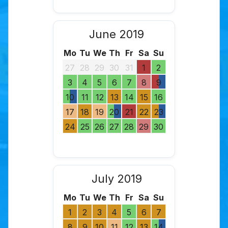
June 2019
Mo
Tu
We
Th
Fr
Sa
Su
27
28
29
30
31
1
2
3
4
5
6
7
8
9
10
11
12
13
14
15
16
17
18
19
20
21
22
23
24
25
26
27
28
29
30
July 2019
Mo
Tu
We
Th
Fr
Sa
Su
1
2
3
4
5
6
7
8
9
10
11
12
13
14