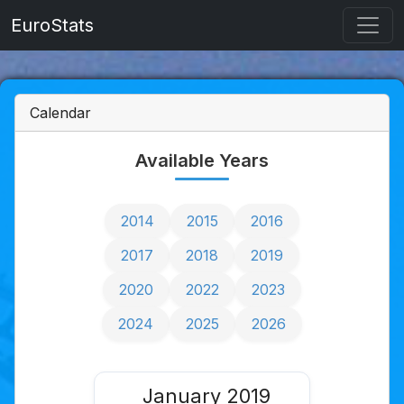
EuroStats
Calendar
Available Years
2014
2015
2016
2017
2018
2019
2020
2022
2023
2024
2025
2026
January 2019