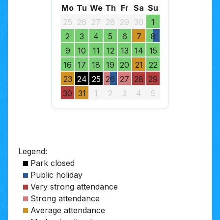
Mo
Tu
We
Th
Fr
Sa
Su
25
26
27
28
29
30
1
2
3
4
5
6
7
8
9
10
11
12
13
14
15
16
17
18
19
20
21
22
23
24
25
26
27
28
29
30
31
1
2
3
4
5
Legend:
Park closed
Public holiday
Very strong attendance
Strong attendance
Average attendance