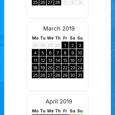
25
26
27
28
1
2
3
March 2019
Mo
Tu
We
Th
Fr
Sa
Su
25
26
27
28
1
2
3
4
5
6
7
8
9
10
11
12
13
14
15
16
17
18
19
20
21
22
23
24
25
26
27
28
29
30
31
April 2019
Mo
Tu
We
Th
Fr
Sa
Su