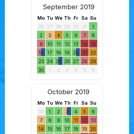
September 2019
Mo
Tu
We
Th
Fr
Sa
Su
26
27
28
29
30
31
1
2
3
4
5
6
7
8
9
10
11
12
13
14
15
16
17
18
19
20
21
22
23
24
25
26
27
28
29
30
1
2
3
4
5
6
October 2019
Mo
Tu
We
Th
Fr
Sa
Su
30
1
2
3
4
5
6
7
8
9
10
11
12
13
14
15
16
17
18
19
20