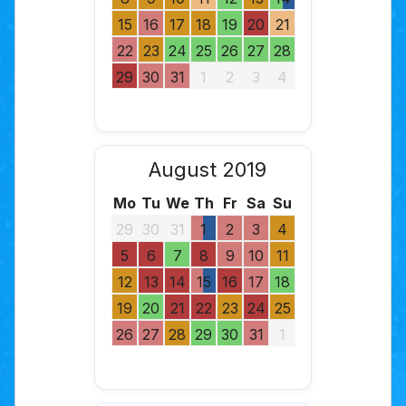
15
16
17
18
19
20
21
22
23
24
25
26
27
28
29
30
31
1
2
3
4
August 2019
Mo
Tu
We
Th
Fr
Sa
Su
29
30
31
1
2
3
4
5
6
7
8
9
10
11
12
13
14
15
16
17
18
19
20
21
22
23
24
25
26
27
28
29
30
31
1