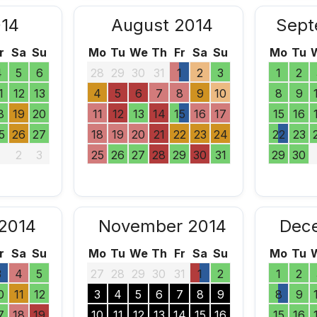
014
August 2014
Sept
r
Sa
Su
Mo
Tu
We
Th
Fr
Sa
Su
Mo
Tu
4
5
6
28
29
30
31
1
2
3
1
2
1
12
13
4
5
6
7
8
9
10
8
9
8
19
20
11
12
13
14
15
16
17
15
16
5
26
27
18
19
20
21
22
23
24
22
23
1
2
3
25
26
27
28
29
30
31
29
30
2014
November 2014
Dec
r
Sa
Su
Mo
Tu
We
Th
Fr
Sa
Su
Mo
Tu
3
4
5
27
28
29
30
31
1
2
1
2
0
11
12
3
4
5
6
7
8
9
8
9
7
18
19
10
11
12
13
14
15
16
15
16