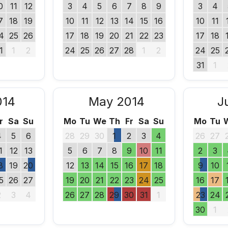
0
11
12
3
4
5
6
7
8
9
3
4
7
18
19
10
11
12
13
14
15
16
10
11
4
25
26
17
18
19
20
21
22
23
17
18
1
1
2
24
25
26
27
28
1
2
24
25
31
1
014
May 2014
J
r
Sa
Su
Mo
Tu
We
Th
Fr
Sa
Su
Mo
Tu
4
5
6
28
29
30
1
2
3
4
26
27
1
12
13
5
6
7
8
9
10
11
2
3
8
19
20
12
13
14
15
16
17
18
9
10
5
26
27
19
20
21
22
23
24
25
16
17
2
3
4
26
27
28
29
30
31
1
23
24
30
1