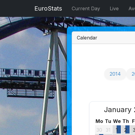
EuroStats
Current Day
Live
Av
Calendar
2014
2
January 
Mo
Tu
We
Th
F
30
31
1
2