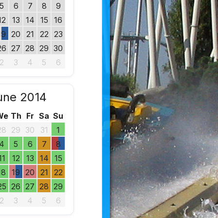
5
6
7
8
9
12
13
14
15
16
19
20
21
22
23
26
27
28
29
30
2
3
4
5
6
une 2014
We
Th
Fr
Sa
Su
28
29
30
31
1
4
5
6
7
8
11
12
13
14
15
18
19
20
21
22
25
26
27
28
29
2
3
4
5
6