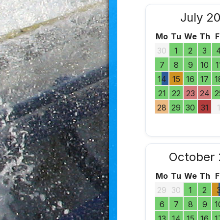
July 2
Mo
Tu
We
Th
F
30
1
2
3
7
8
9
10
1
14
15
16
17
1
21
22
23
24
2
28
29
30
31
October 
Mo
Tu
We
Th
F
29
30
1
2
6
7
8
9
1
13
14
15
16
1