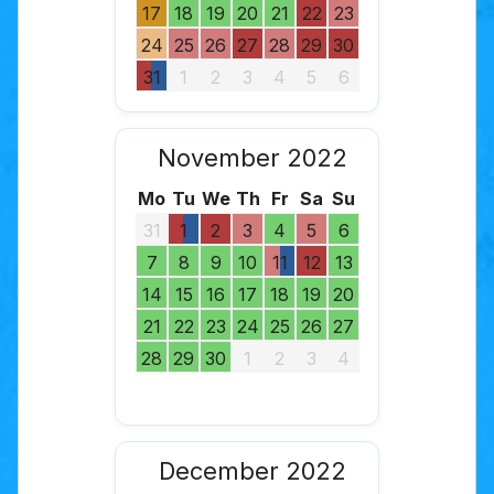
17
18
19
20
21
22
23
24
25
26
27
28
29
30
31
1
2
3
4
5
6
November 2022
Mo
Tu
We
Th
Fr
Sa
Su
31
1
2
3
4
5
6
7
8
9
10
11
12
13
14
15
16
17
18
19
20
21
22
23
24
25
26
27
28
29
30
1
2
3
4
December 2022