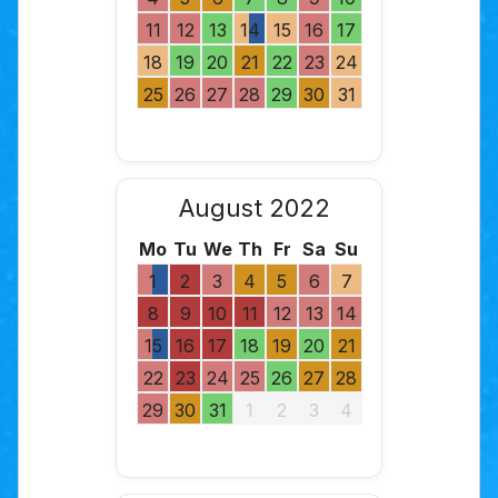
11
12
13
14
15
16
17
18
19
20
21
22
23
24
25
26
27
28
29
30
31
August 2022
Mo
Tu
We
Th
Fr
Sa
Su
1
2
3
4
5
6
7
8
9
10
11
12
13
14
15
16
17
18
19
20
21
22
23
24
25
26
27
28
29
30
31
1
2
3
4