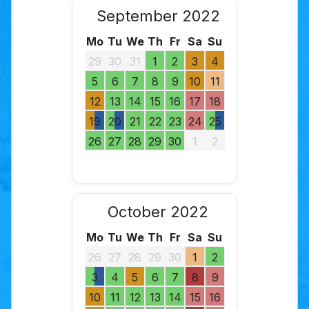
September 2022
Mo
Tu
We
Th
Fr
Sa
Su
29
30
31
1
2
3
4
5
6
7
8
9
10
11
12
13
14
15
16
17
18
19
20
21
22
23
24
25
26
27
28
29
30
1
2
October 2022
Mo
Tu
We
Th
Fr
Sa
Su
26
27
28
29
30
1
2
3
4
5
6
7
8
9
10
11
12
13
14
15
16