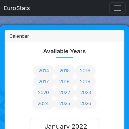
EuroStats
Calendar
Available Years
2014
2015
2016
2017
2018
2019
2020
2022
2023
2024
2025
2026
January 2022