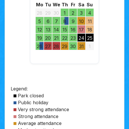
Mo
Tu
We
Th
Fr
Sa
Su
28
29
30
1
2
3
4
5
6
7
8
9
10
11
12
13
14
15
16
17
18
19
20
21
22
23
24
25
26
27
28
29
30
31
1
Legend:
Park closed
Public holiday
Very strong attendance
Strong attendance
Average attendance