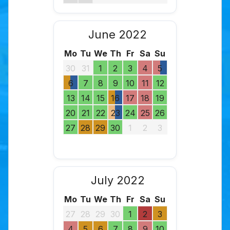
June 2022
Mo
Tu
We
Th
Fr
Sa
Su
30
31
1
2
3
4
5
6
7
8
9
10
11
12
13
14
15
16
17
18
19
20
21
22
23
24
25
26
27
28
29
30
1
2
3
July 2022
Mo
Tu
We
Th
Fr
Sa
Su
27
28
29
30
1
2
3
4
5
6
7
8
9
10